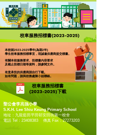
​校車服務招標書(2023-2025)
本校就2023-2025學年(為期2年)
學生校車服務招標事宜，
現誠邀供應商提交標書。
有關本校服務要求、投標書內容要求
及截止投標日期等資料，
請參閱文件。
有意承投的供應商請自行下載。
如有問題，請與校務處陳小姐聯絡。
​校車服務招標書
(2023-2025)下載
聖公會李兆強小學
S.K.H. Lee Shiu Keung Primary School
地址：九龍藍田平田邨安田街第一校舍
電話 Tel：23408383 傳真 Fax：27273203