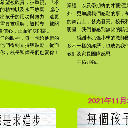
都希望被欣賞，被重視。「求
業禮，以及學期終的才藝滙
習的精神以及永不放棄，虛心
外，更加讓我們感動的事，
看出孩子的用功與努力，這更
的舞台上，發光發亮。校長
們需要被理解，被輔導，被關
明星，我們都感到無比的驕
自信心，正面解決問題。
任的眼神，每一句給他們的
感謝李兆強小學的教師
讓他們得到支持與鼓勵，從而
多不一樣的經歷，也成為我們
愛你，校長和師長們也愛你！
教師及家長團隊感恩。
主佑兆強。
2021年11