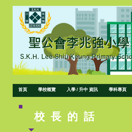
聖公會李兆強小學
聖公會李兆強小學
S.K.H. L
ee Shiu Keung Primary Scho
S.K.H. Lee Shiu Keung Primary Sch
首頁
學校概覽
入學 / 升中 資訊
學科專頁
校 長 的 話