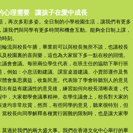
孩子的心理需要 讓孩子在愛中成長
活，再次多彩多姿。全日制的小學校園生活，讓我們有更多
，讓我們與同學有更多時間和機會互動。能夠全日制上課，
動時刻。
組輪流與校長午膳，畢業前可以與校長無所不談，也讓校長
以及校園裏的喜與樂，這也為大家留下多一點在校的回憶。
生議會會議。每班兩位學生代表，在班主任的協助下舉行班
題，例如：小息活動建議、課室桌遊建議、小賣部運作及售
家體會集思廣益，收集民意。代表除了學會聆聽別人的意見
選出有益有建議性的意見後，練習如何向校長清晰表達，代
程中，大家都學會議事精神。在學生議會上，校長對大家的
表達均非常欣賞，然而，有些同學的意見，聽來很特別，但
。當校長向同學解釋各種實行困難的限制時，也是讓大家學
，莫過於我們的兩大盛大事。我們在香港文化中心舉行的畢