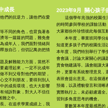
愛中成長
2023年9月 關心
養他們的抗逆力，讓他們在愛
這個學年兆強的校園生
的時間參與學校的課餘活動
大家都份外珍惜彼此每個互
友等不同的角色，也背負著各
經濟等一籮籮的
問題，難免會
本年度，畢業班同學分
作為成年人，我們面對情緒與
知道更多孩子們的校園生活
去釋放自己，但切記萬勿把情
本年度，我們特別舉行了學
會會議，討論大家關心的議
題及解難能力方面，當然不
賣食物建議等。議會能讓大
，要處理起來，一定不比成年
外，更要有系統整理意見，
還做不到父母對他們的期望，
表班會提出意見。在這個過
擔心交不到朋友，要得到別人
預備，以及禮貌發言和清晰
庭中的成長環境，也大大影響
沒有傾訴對象，對大人不信任
實際執行上，未必顧慮週全
困難之中。
習到多角度思考的機會。
長。在追求學業成績上，我
要數算本年度最感恩的