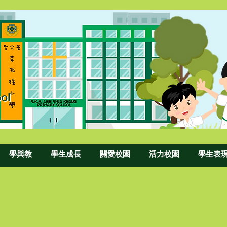
ol
ool
學與教
學生成長
關愛校園
活力校園
學生表