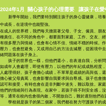
2024年1月 關心孩子的心理需要 讓孩子在
新學年開始，我們要特別關注孩子的身心靈健康，培
中成長，在逆境中也能堅強。
在成人的世界裡，我們每天擔當著父母、子女、僱員、朋
種責任。在不同的角色中，都要面對家庭、工作、交友、
有很多壓力與情緒，也會有心情不佳、情緒不穩的時候。
壓力，也會想避免，又或用自己的方法去減壓，從困境中
緒問題落在孩子身上。
孩子的世界也一樣，但他們還小，在表達自我，分析問
如成年人會處理，即使有壓力，以他們的年紀或成熟程度
人處理得好。孩子會擔心成績，不單單是成績的高與低，
擔心被父母責罵，也會影響自我要求與自尊感。孩子也會
認可和接受，有時也會在是非判斷中迷失，難以取捨。家
他們的情緒與行為表現。在家中，若孩子得不到安全感，
等，通常在校內也會很內斂，不開放自己，難於適別他們在
學校就是孩子的第二個家，我們都在努力守護孩子的成