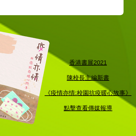
香港書展2021
陳校長主編新書
《疫情亦情:校園抗疫暖心故事》
​點擊查看傳媒報導