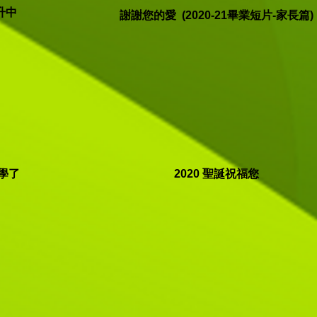
升中
謝謝您的愛 (2020-21畢業短片-家長篇)
開學了
2020 聖誕祝福您