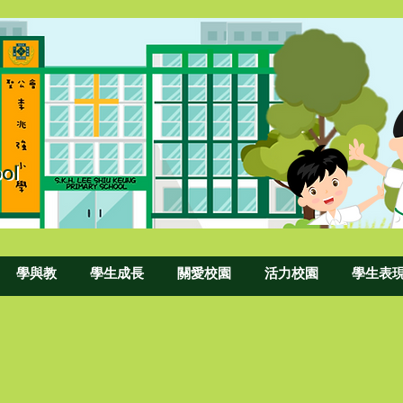
ol
ool
學與教
學生成長
關愛校園
活力校園
學生表