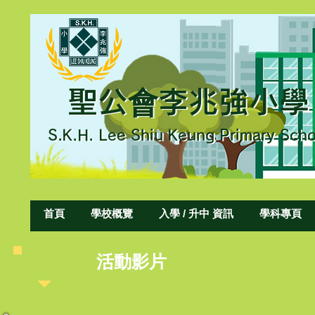
聖公會李兆強小學
聖公會李兆強小學
S.K.H. L
ee Shiu Keung Primary Scho
S.K.H. Lee Shiu Keung Primary Sch
首頁
學校概覽
入學 / 升中 資訊
學科專頁
​活動影片