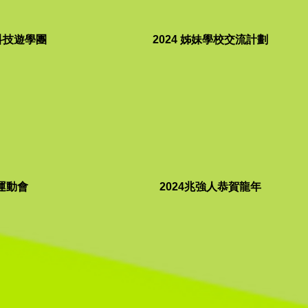
科技遊學團
2024 姊妹學校交流計劃
 運動會
2024兆強人恭賀龍年