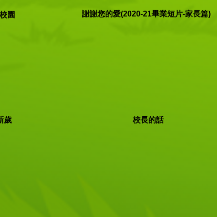
謝謝您的愛(2020-21畢業短片-家長篇)
了校園
新歲
校長的話