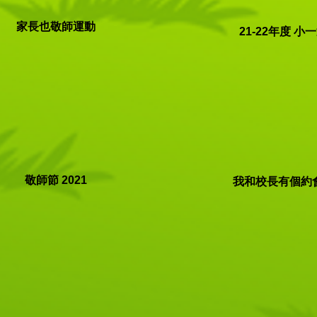
家長也敬師運動
21-22年度 小
​敬師節 2021
我和校長有個約