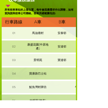
所有校車車站的上落位置，每年會因應需求作出調整，如有
查詢請與校車公司聯絡。校車所經範圍包括:
行車路線
A車
B車
01
馬油塘村
安泰邨
康盛花園(中原地
02
安達邨
彩霞邨 停車場
產)
03
景明苑
寶達邨
04
寶康路巴士站
05
魷魚灣村牌坊
牛頭角 OK便利店
06
欣明苑(橋底)