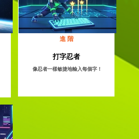
進階
打字忍者
像忍者一樣敏捷地輸入每個字！