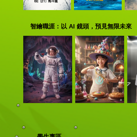
智繪職涯：以 AI 鏡頭，預見無限未來
學生專區