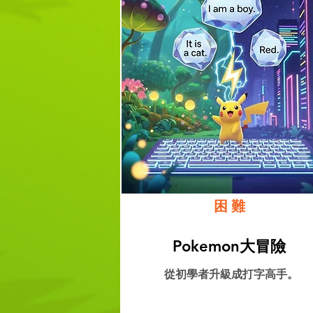
困難
Pokemon大冒險
從初學者升級成打字高手。