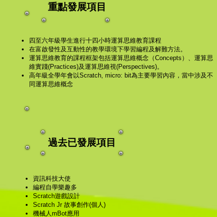
重點發展項目
四至六年級學生進行十四小時運算思維教育課程
在富啟發性及互動性的教學環境下學習編程及解難方法。
運算思維教育的課程框架包括運算思維概念（Concepts）、運算思
維實踐(Practices)及運算思維視(Perspectives)。
高年級全學年會以Scratch, micro: bit為主要學習內容，當中涉及不
同運算思維概念
過去已發展項目
資訊科技大使
編程自學樂趣多
Scratch遊戲設計
Scratch Jr 故事創作(個人)
機械人mBot應用