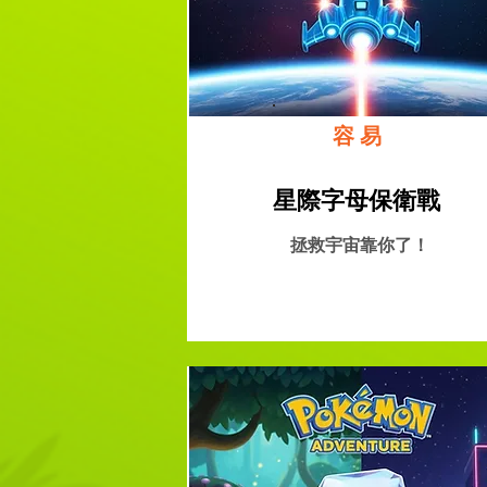
容易
星際字母保衛戰
拯救宇宙靠你了！