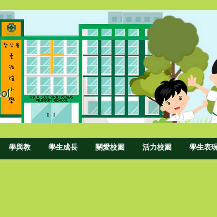
ol
ool
學與教
學生成長
關愛校園
活力校園
學生表